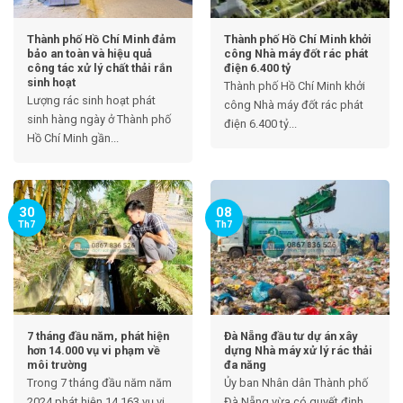
Thành phố Hồ Chí Minh đảm
Thành phố Hồ Chí Minh khởi
bảo an toàn và hiệu quả
công Nhà máy đốt rác phát
công tác xử lý chất thải rắn
điện 6.400 tỷ
sinh hoạt
Thành phố Hồ Chí Minh khởi
Lượng rác sinh hoạt phát
công Nhà máy đốt rác phát
sinh hàng ngày ở Thành phố
điện 6.400 tỷ...
Hồ Chí Minh gần...
30
08
Th7
Th7
7 tháng đầu năm, phát hiện
Đà Nẵng đầu tư dự án xây
hơn 14.000 vụ vi phạm về
dựng Nhà máy xử lý rác thải
môi trường
đa năng
Trong 7 tháng đầu năm năm
Ủy ban Nhân dân Thành phố
2024 phát hiện 14.163 vụ vi
Đà Nẵng vừa có quyết định