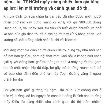
nệm… tại TP.HCM ngày càng nhiều làm gia tăng
áp lực lên môi trường và cảnh quan đô thị.
Khi gia đình tôi sửa chữa lại cái bếp đã nhờ được một người
nhận chở rác xây dựng mang đi xử lý với giá 300.000 đồng.
Đáng nói là, vài ngày sau, tôi tình cờ biết được chuyến xe chở
xà bần của gia đình tôi đã được người này xử lý bằng cách… đổ
xuống bãi đất trống cách nhà tôi chỉ vài kilomet.
Mới đây, một gia đình người quen của tôi cũng xây nhà mới nên
bỏ hết bàn ghế cũ, sắm nội thất mới. Khổ nỗi là không biết cách
giải quyết đống bàn, ghế hư hỏng ra sao vì mấy người thu gom
rác từ chối nhận. Họ đã đập, bẻ gãy thành từng mảnh nhỏ, bỏ
vô bao chờ đêm đến chở ra mấy đoạn đường vắng ở ngoại
thành bỏ đại.
Chuyện bàn, ghế, giường, tủ, nệm… đã cũ bị vứt chỏng chơ ở
bên vệ đường, có khi ngay bên cạnh bờ sông là hình ảnh thường
thấy. Điều đó càng khiến cho cảnh quan đô thị thêm nhếch