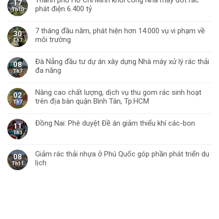
Thành phố Hồ Chí Minh khởi công Nhà máy đốt rác
17
phát điện 6.400 tỷ
Th10
7 tháng đầu năm, phát hiện hơn 14.000 vụ vi phạm về
30
môi trường
Th7
Đà Nẵng đầu tư dự án xây dựng Nhà máy xử lý rác thải
08
đa năng
Th7
Nâng cao chất lượng, dịch vụ thu gom rác sinh hoạt
02
trên địa bàn quận Bình Tân, Tp.HCM
Th7
Đồng Nai: Phê duyệt Đề án giảm thiểu khí các-bon
11
Th3
Giảm rác thải nhựa ở Phú Quốc góp phần phát triển du
08
lịch
Th11