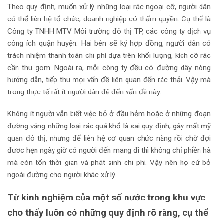
Theo quy định, muốn xử lý những loại rác ngoại cỡ, người dân
có thể liên hệ tổ chức, doanh nghiệp có thẩm quyền. Cụ thể là
Công ty TNHH MTV Môi trường đô thị TP, các công ty dịch vụ
công ích quận huyện. Hai bên sẽ ký hợp đồng, người dân có
trách nhiệm thanh toán chi phí dựa trên khối lượng, kích cỡ rác
cần thu gom. Ngoài ra, mỗi công ty đều có đường dây nóng
hướng dẫn, tiếp thu mọi vấn đề liên quan đến rác thải. Vậy mà
trong thực tế rất ít người dân để đến vấn đề này.
Không ít người vẫn biết việc bỏ ở đầu hẻm hoặc ở những đoạn
đường vắng những loại rác quá khổ là sai quy định, gây mất mỹ
quan đô thị, nhưng để liên hệ cơ quan chức năng rồi chờ đợi
được hẹn ngày giờ có người đến mang đi thì không chỉ phiền hà
mà còn tốn thời gian và phát sinh chi phí. Vậy nên họ cứ bỏ
ngoài đường cho người khác xử lý.
Từ kinh nghiệm của một số nước trong khu vực
cho thấy luôn có những quy định rõ ràng, cụ thể