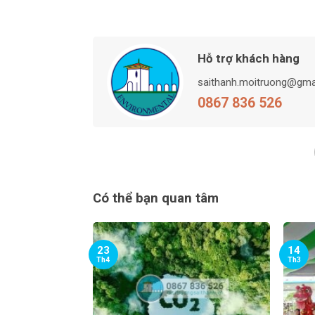
Hỗ trợ khách hàng
saithanh.moitruong@gma
0867 836 526
Có thể bạn quan tâm
23
14
Th4
Th3