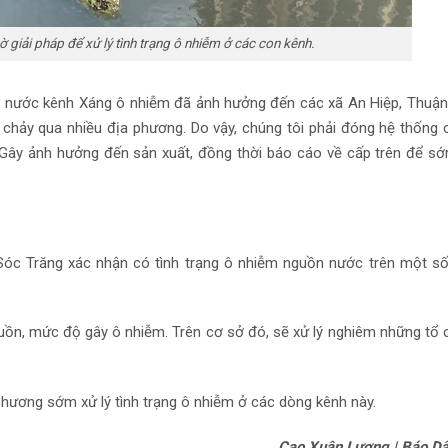
iải pháp để xử lý tình trạng ô nhiễm ở các con kênh.
n nước kênh Xáng ô nhiễm đã ảnh hưởng đến các xã An Hiệp, Thuậ
chảy qua nhiều địa phương. Do vậy, chúng tôi phải đóng hệ thống 
Gây ảnh hưởng đến sản xuất, đồng thời báo cáo về cấp trên để s
Sóc Trăng xác nhận có tình trạng ô nhiễm nguồn nước trên một s
guồn, mức độ gây ô nhiễm. Trên cơ sở đó, sẽ xử lý nghiêm những tổ 
ương sớm xử lý tình trạng ô nhiễm ở các dòng kênh này.
Cao Xuân Lương | Báo Dâ