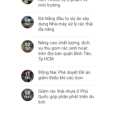
Th7
môi trường
Đà Nẵng đầu tư dự án xây
08
dựng Nhà máy xử lý rác thải
Th7
đa năng
Nâng cao chất lượng, dịch
02
vụ thu gom rác sinh hoạt
Th7
trên địa bàn quận Bình Tân,
Tp.HCM
Đồng Nai: Phê duyệt Đề án
11
giảm thiểu khí các-bon
Th3
Giảm rác thải nhựa ở Phú
08
Quốc góp phần phát triển du
Th11
lịch