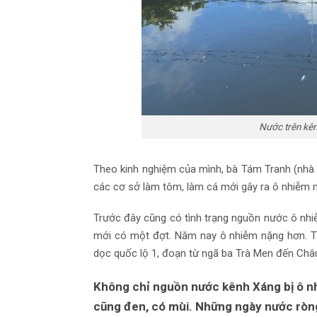
Nước trên kên
Theo kinh nghiệm của mình, bà Tám Tranh (nhà g
các cơ sở làm tôm, làm cá mới gây ra ô nhiễm 
Trước đây cũng có tình trạng nguồn nước ô nhi
mới có một đợt. Năm nay ô nhiễm nặng hơn. Tìn
dọc quốc lộ 1, đoạn từ ngã ba Trà Men đến Châ
Không chỉ nguồn nước kênh Xáng bị ô n
cũng đen, có mùi. Những ngày nước ròn