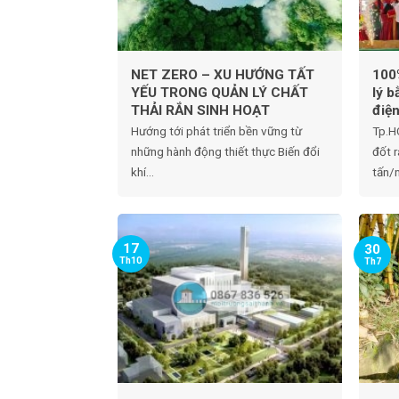
NET ZERO – XU HƯỚNG TẤT
100
YẾU TRONG QUẢN LÝ CHẤT
lý 
THẢI RẮN SINH HOẠT
điệ
Hướng tới phát triển bền vững từ
Tp.H
những hành động thiết thực Biến đổi
đốt 
khí...
tấn/n
17
30
Th10
Th7