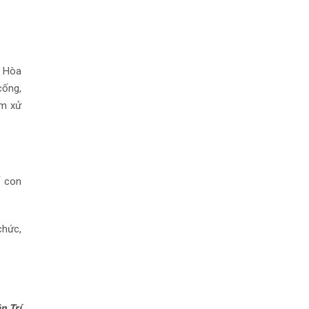
n Hòa
cống,
ớm xử
ố con
chức,
n Trí