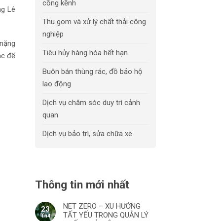
cồng kềnh
ng Lê
Thu gom và xử lý chất thải công
nghiệp
 nặng
Tiêu hủy hàng hóa hết hạn
ác để
Buôn bán thùng rác, đồ bảo hộ
lao động
Dịch vụ chăm sóc duy trì cảnh
quan
Dịch vụ bảo trì, sửa chữa xe
Thông tin mới nhất
NET ZERO – XU HƯỚNG
23
TẤT YẾU TRONG QUẢN LÝ
Th4