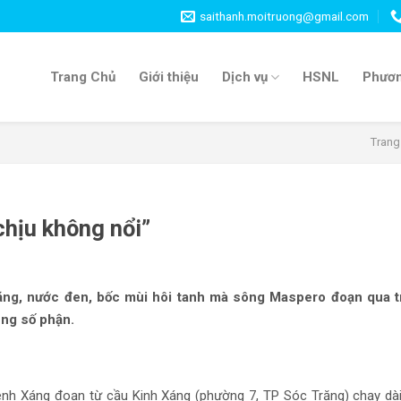
saithanh.moitruong@gmail.com
Trang Chủ
Giới thiệu
Dịch vụ
HSNL
Phươn
Trang
hịu không nổi”
ặng, nước đen, bốc mùi hôi tanh mà sông Maspero đoạn qua t
ung số phận.
kênh Xáng đoạn từ cầu Kinh Xáng (phường 7, TP Sóc Trăng) chạy dà