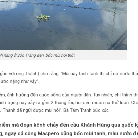
h Xáng ở Sóc Trăng đen, bốc mùi hôi thối.
ần với ông Thành) cho rằng: “Mùi này tanh tanh thì chỉ có nước thả
nước nặng như vậy”.
ễm, ảnh hưởng đến cuộc sống của người dân. Tuy nhiên, chỉ thỉnh t
h trạng này xảy ra gần 2 tháng rồi, hôi đến muốn ná thở luôn. Ch
u Thành đã ngửi được mùi hôi”. Bà Tám Tranh bức xúc.
hiễm mà đoạn kênh chảy đến cầu Khánh Hùng qua quốc l
g, ngay cả sông Maspero cũng bốc mùi tanh, màu nước đ