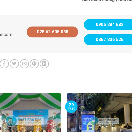
0906 384 682
028 62 605 038
il.com
0867 836 526
29
Th10