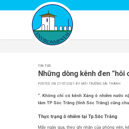
Skip
to
content
TIN TỨC
Những dòng kênh đen “hôi c
POSTED ON
27/07/2021
BY
MÔI TRƯỜNG SÀI THÀNH
“. Không chỉ có kênh Xáng ô nhiễm nước n
tâm TP Sóc Trăng (tỉnh Sóc Trăng) cũng ch
Thực trạng ô nhiễm tại Tp.Sóc Trăng
Mấy ngày qua, theo ghi nhận của phóng viên, 