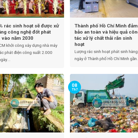
% rác sinh hoạt sẽ được xử
Thành phố Hồ Chí Minh đảm
bằng công nghệ đốt phát
bảo an toàn và hiệu quả côn
n vào năm 2030
tác xử lý chất thải rắn sinh
hoạt
CM khởi công xây dựng nhà máy
Lượng rác sinh hoạt phát sinh hàng
rác phát điện công suất 2.000
ngày ở Thành phố Hồ Chí Minh gần..
gày....
08
Th7