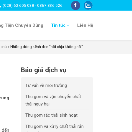
(028) 62 605 038 - 0867 836 526
g Tiện Chuyên Dùng
Tin tức
Liên Hệ
 chủ
»
Những dòng kênh đen “hôi chịu không nổi”
Báo giá dịch vụ
Tư vấn về môi trường
Thu gom và vận chuyển chất
rung
thải nguy hại
Thu gom rác thải sinh hoạt
Thu gom và xử lý chất thải rắn
i đến