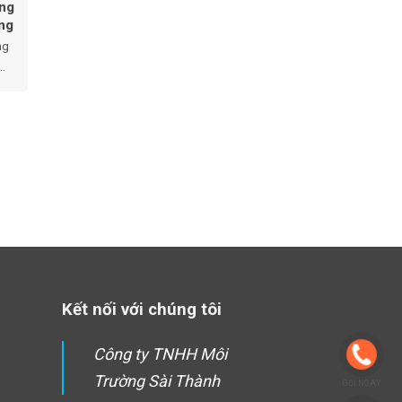
ựng
ăng
ng
..
Kết nối với chúng tôi
Công ty TNHH Môi
Trường Sài Thành
GỌI NGAY