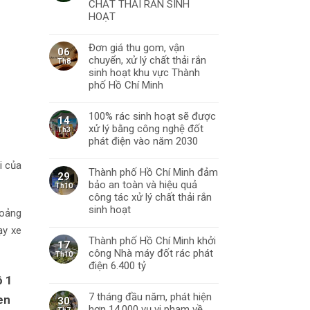
CHẤT THẢI RẮN SINH
HOẠT
Đơn giá thu gom, vận
06
chuyển, xử lý chất thải rắn
Th8
sinh hoạt khu vực Thành
phố Hồ Chí Minh
100% rác sinh hoạt sẽ được
14
xử lý bằng công nghệ đốt
Th3
phát điện vào năm 2030
i của
Thành phố Hồ Chí Minh đảm
29
bảo an toàn và hiệu quả
Th10
công tác xử lý chất thải rắn
sinh hoạt
hoảng
ạy xe
Thành phố Hồ Chí Minh khởi
17
công Nhà máy đốt rác phát
Th10
điện 6.400 tỷ
ộ 1
7 tháng đầu năm, phát hiện
en
30
hơn 14.000 vụ vi phạm về