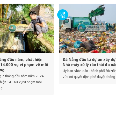
08
Th7
háng đầu năm, phát hiện
Đà Nẵng đầu tư dự án xây d
 14.000 vụ vi phạm về môi
Nhà máy xử lý rác thải đa n
ờng
Ủy ban Nhân dân Thành phố Đà Nẵ
g 7 tháng đầu năm năm 2024
vừa có quyết định phê duyệt thông.
 hiện 14.163 vụ vi phạm môi
g...