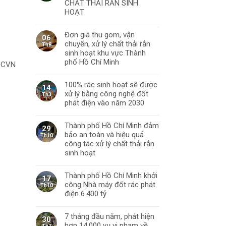
CHẤT THẢI RẮN SINH
HOẠT
Đơn giá thu gom, vận
06
chuyển, xử lý chất thải rắn
Th8
sinh hoạt khu vực Thành
phố Hồ Chí Minh
 QCVN
100% rác sinh hoạt sẽ được
14
xử lý bằng công nghệ đốt
Th3
phát điện vào năm 2030
Thành phố Hồ Chí Minh đảm
29
bảo an toàn và hiệu quả
Th10
công tác xử lý chất thải rắn
sinh hoạt
Thành phố Hồ Chí Minh khởi
17
công Nhà máy đốt rác phát
Th10
điện 6.400 tỷ
7 tháng đầu năm, phát hiện
30
hơn 14.000 vụ vi phạm về