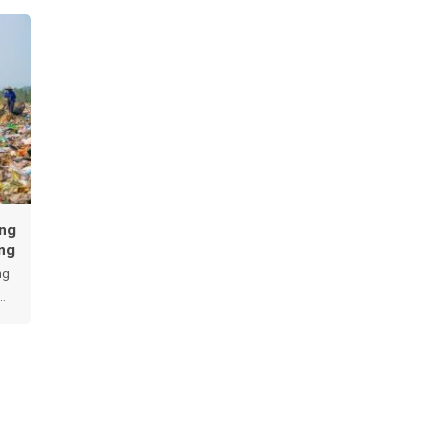
ựng
ăng
ng
..