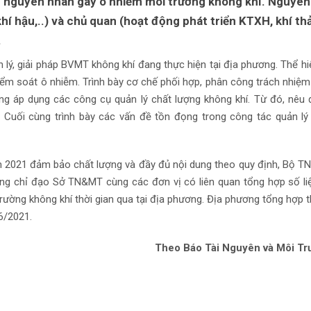
c nguyên nhân gây ô nhiễm môi trường không khí. Nguyên
hí hậu,..) và chủ quan (hoạt động phát triển KTXH, khí thả
.
 lý, giải pháp BVMT không khí đang thực hiện tại địa phương. Thể hi
kiểm soát ô nhiễm. Trình bày cơ chế phối hợp, phân công trách nhiệm
ạng áp dụng các công cụ quản lý chất lượng không khí. Từ đó, nêu
n. Cuối cùng trình bày các vấn đề tồn đọng trong công tác quản lý
m 2021 đảm bảo chất lượng và đầy đủ nội dung theo quy định, Bộ 
ơng chỉ đạo Sở TN&MT cùng các đơn vị có liên quan tổng hợp số li
trường không khí thời gian qua tại địa phương. Địa phương tổng hợp 
6/2021.
Theo Báo Tài Nguyên và Môi Tr