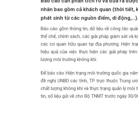
Báo cáo cần phân tích rõ và đưa ra đượ
nhân bao gồm cả khách quan (thời tiết, k
phát sinh từ các nguồn điểm, di động,…)
Báo cáo gồm thông tin, dữ liệu về công tác quản
thể chế, chính sách, các giải pháp giám sát và 
các cơ quan hữu quan tại địa phương. Hiện tr
hiệu quả của việc thực hiện các giải pháp trê
lượng môi trường không khí.
Để báo cáo Hiện trạng môi trường quốc gia nă
đề nghị UNBD các tỉnh, TP trực thuộc Trung ư
chất lượng không khí và thực trạng quản lý môi 
tin, số liệu gửi về cho Bộ TNMT trước ngày 30/0