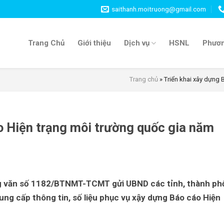
saithanh.moitruong@gmail.com
Trang Chủ
Giới thiệu
Dịch vụ
HSNL
Phươn
Trang chủ
»
Triển khai xây dựng 
o Hiện trạng môi trường quốc gia năm
ng văn số 1182/BTNMT-TCMT gửi UBND các tỉnh, thành ph
ung cấp thông tin, số liệu phục vụ xậy dựng Báo cáo
Hiện