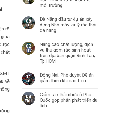
Th7
môi trường
i
Đà Nẵng đầu tư dự án xây
08
dựng Nhà máy xử lý rác thải
Th7
ện rõ
đa năng
 giữa
 được
Nâng cao chất lượng, dịch
02
vụ thu gom rác sinh hoạt
Th7
 chất
trên địa bàn quận Bình Tân,
Tp.HCM
TN&MT
Đồng Nai: Phê duyệt Đề án
11
giảm thiểu khí các-bon
ệu về
Th3
thông
Giảm rác thải nhựa ở Phú
08
Quốc góp phần phát triển du
Th11
lịch
ường