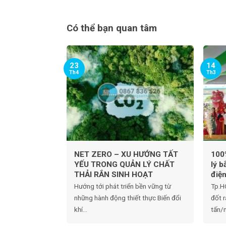
Có thể bạn quan tâm
23
14
Th4
Th3
NET ZERO – XU HƯỚNG TẤT
100
YẾU TRONG QUẢN LÝ CHẤT
lý 
THẢI RẮN SINH HOẠT
điệ
Hướng tới phát triển bền vững từ
Tp.H
những hành động thiết thực Biến đổi
đốt 
khí...
tấn/n